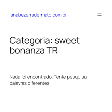
Pular
para
lanabezerradermato.com.br
o
conteúdo
Categoria:
sweet
bonanza TR
Nada foi encontrado. Tente pesquisar
palavras diferentes.