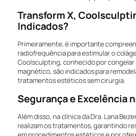
Transform X, Coolsculpti
Indicados?
Primeiramente, é importante compreend
radiofrequência para estimular o coláge
Coolsculpting, conhecido por congelar 
magnético, são indicados para remodela
tratamentos estéticos sem cirurgia.
Segurança e Excelência n
Além disso, na clínica da Dra. Lana Beze
realizam os tratamentos, garantindo re
em procedimentos estéticos e por ofer