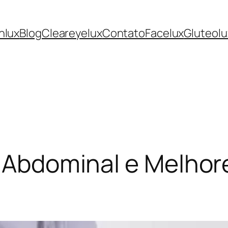
nlux
Blog
Cleareyelux
Contato
Facelux
Gluteolu
z Abdominal e Melhor