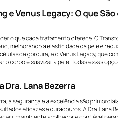
ng e Venus Legacy: O que São
er o que cada tratamento oferece. O Transfor
no, melhorando a elasticidade da pele e redu
células de gordura, e o Venus Legacy, que co
r o corpo e suavizar a pele. Todas essas opç
a Dra. Lana Bezerra
rra, a segurança e a excelência são primordiai
sultados eficazes e duradouros. A Dra. Lana B
ecer um ambiente acolhedor e confiável para 