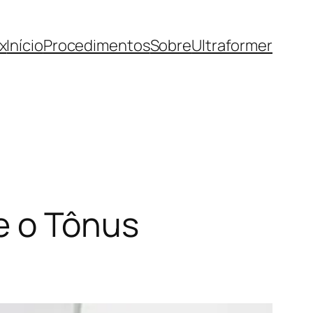
x
Início
Procedimentos
Sobre
Ultraformer
e o Tônus