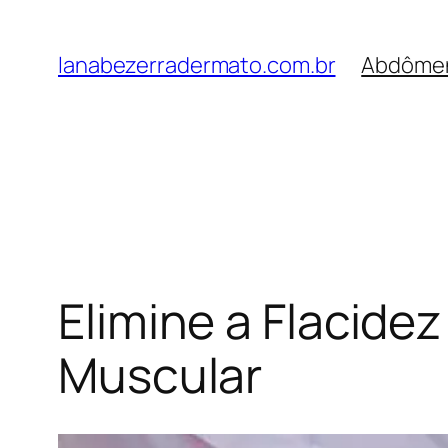
Pular
para
lanabezerradermato.com.br
Abdôme
o
conteúdo
Elimine a Flacide
Muscular